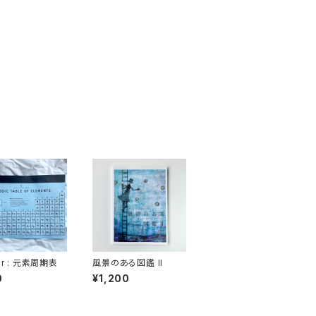
er : 元素周期表
風景のある図鑑 II
0
¥1,200