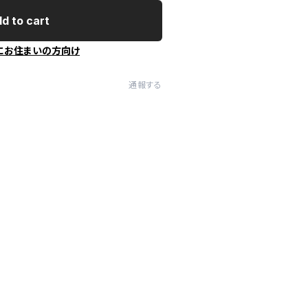
d to cart
にお住まいの方向け
通報する